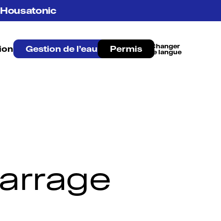
re Housatonic
ion
Gestion de l’eau
Permis
English
barrage