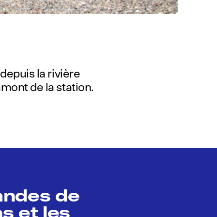
depuis la rivière
mont de la station.
andes de
s et les