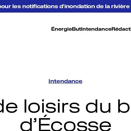
pour les notifications d'inondation de la riviè
Énergie
But
Intendance
Rédact
Intendance
e loisirs du 
d’Écosse