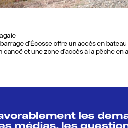
pagaie
 barrage d’Écosse offre un accès en bateau 
n canoë et une zone d’accès à la pêche en a
favorablement les dem
s médias, les question