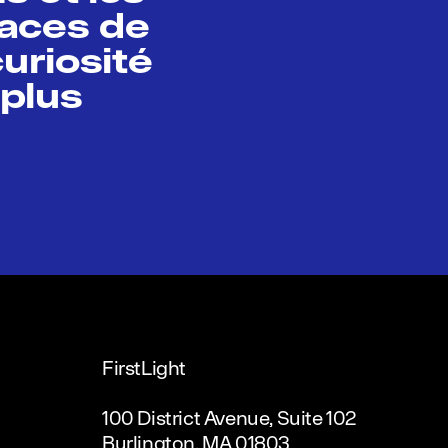
paces de
curiosité
 plus
FirstLight
100 District Avenue, Suite 102
Burlington, MA 01803